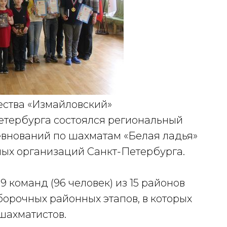
чества «Измайловский»
етербурга состоялся региональный
евнований по шахматам «Белая ладья»
ых организаций Санкт-Петербурга.
 команд (96 человек) из 15 районов
борочных районных этапов, в которых
шахматистов.