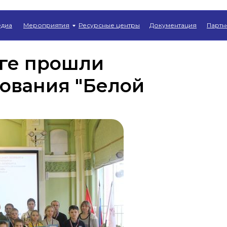
Главная
→
Новости
диа
Мероприятия
Ресурсные центры
Документация
Партн
рге прошли
ования "Белой