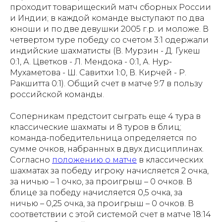
проходит товарищеский матч сборных России
и Индии; в каждой команде выступают по два
юноши и по две девушки 2005 г.р. и моложе. В
четвертом туре победу со счетом 3:1 одержали
индийские шахматисты (В. Мурзин - Д. Гукеш
0:1, А. Цветков - Л. Мендока - 0:1, А. Нур-
Мухаметова - Ш. Савитхи 1:0, В. Кирчей - Р.
Ракшитта 0:1). Общий счет в матче 9:7 в пользу
российской команды.
Соперникам предстоит сыграть еще 4 тура в
классические шахматы и 8 туров в блиц;
команда-победительница определяется по
сумме очков, набранных в двух дисциплинах.
Согласно
положению о матче
в классических
шахматах за победу игроку начисляется 2 очка,
за ничью – 1 очко, за проигрыш – 0 очков. В
блице за победу начисляется 0,5 очка, за
ничью – 0,25 очка, за проигрыш – 0 очков. В
соответствии с этой системой счет в матче 18:14