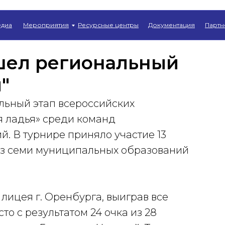
Главная
→
Новости
диа
Мероприятия
Ресурсные центры
Документация
Партн
шел региональный
"
льный этап всероссийских
я ладья» среди команд
. В турнире приняло участие 13
из семи муниципальных образований
лицея г. Оренбурга, выиграв все
то с результатом 24 очка из 28