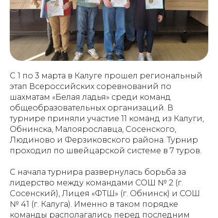
С 1 по 3 марта в Калуге прошел региональный
этап Всероссийских соревнований по
шахматам «Белая ладья» среди команд
общеобразовательных организаций. В
турнире приняли участие 11 команд из Калуги,
Обнинска, Малоярославца, Сосенского,
Людиново и Ферзиковского района. Турнир
проходил по швейцарской системе в 7 туров.
С начала турнира развернулась борьба за
лидерство между командами СОШ № 2 (г.
Сосенский), Лицея «ФТШ» (г. Обнинск) и СОШ
№ 41 (г. Калуга). Именно в таком порядке
команды располагались перед последним