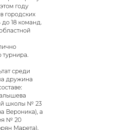
 этом году
в городских
 до 18 команд.
 областной
лично
 турнира.
ьтат среди
ала дружина
оставе:
алышева
ей школы № 23
а Вероника), а
ея № 20
орян Марета).