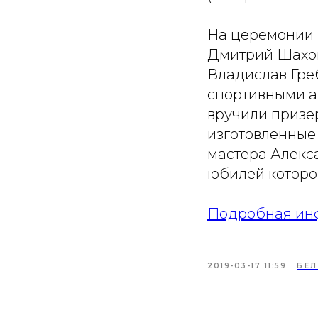
На церемонии 
Дмитрий Шахов
Владислав Гре
спортивными а
вручили призе
изготовленные
мастера Алекс
юбилей которог
Подробная ин
2019-03-17 11:59
БЕ