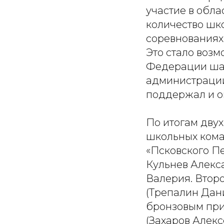
участие в обла
количество шк
соревнованиях,
Это стало воз
Федерации шах
администрации
поддержал и ок
По итогам дву
школьных коман
«Псковского Пе
Кульнев Алекс
Валерия. Втор
(Трепалин Дан
бронзовым приз
(Захаров Алекс