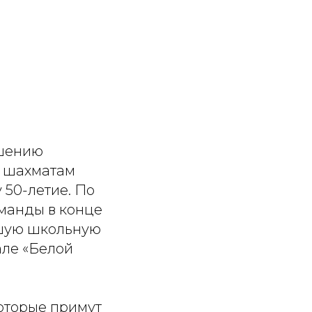
ршению
о шахматам
 50-летие. По
манды в конце
йшую школьную
але «Белой
оторые примут