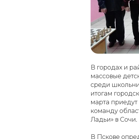
В городах и р
массовые детс
среди школьник
итогам городс
марта приедут
команду област
Ладьи» в Сочи.
В Пскове опре