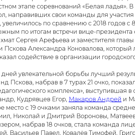
стном этапе соревнований «Белая ладья». В
ол, направивших свои команды для участия 
 увеличилось по сравнению с 2018 годов с 8
можным по итогам встречи вице-президента
мат Сергея Арефьева и заместителя главы
 Пскова Александра Коновалова, который 
азал содействие в организации городского
х дней увлекательной борьбы лучший резул
д Пскова, набрав в 7 турах 21 очко, показ
дагогического комплекса», выступившая в с
андр, Кудрявцев Егор,
Макаров Андрей
и М
ое место с 19 очками заняла команда средн
иил, Николай и Дмитрий Вороновы, Матвеев
ером, набрав 18 очков, стала команда лиц
ей, Васильев Павел, Ковалёв Тимофей, Григ