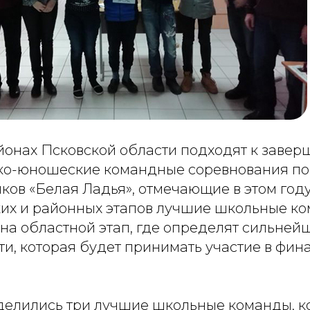
айонах Псковской области подходят к заве
ко-юношеские командные соревнования п
ов «Белая Ладья», отмечающие в этом году
ких и районных этапов лучшие школьные ко
 на областной этап, где определят сильне
и, которая будет принимать участие в фин
делились три лучшие школьные команды, к