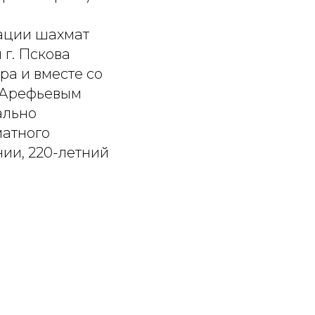
ации шахмат
г. Пскова
ра и вместе со
 Арефьевым
ально
матного
ии, 220-летний