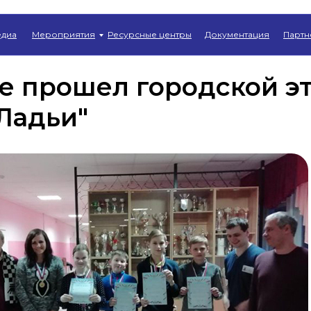
Главная
→
Новости
диа
Мероприятия
Ресурсные центры
Документация
Партн
е прошел городской э
Ладьи"