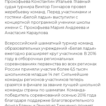
Прокофьева Константин Итальев. Главный
судья турнира Виктор Гончаров провел
жеребьевку команд. Перед участниками и
гостями «Белой ладьи» выступили с
концертной программой ученики школы
имени С. Прокофьева Мария Андреева и
Анастасия Караулова.
Всероссийский шахматный турнир команд
образовательных учреждений «Белая ладья»
ежегодно расширяет круг участников. В 2016
году в отборочных региональных
соревнованиях первенства во всех регионах
России приняли участие более 6,5 тысяч
школьников младше 14 лет. Сильнейшие
команды регионов-участников теперь
сразятся в финале за звание лучшей школьной
команды страны по шахматам. Команда-
победитель соревнований осенью 2016 года
благодаря поддержке Благотворительного
фонда Елены и Геннадия Тимченко примет