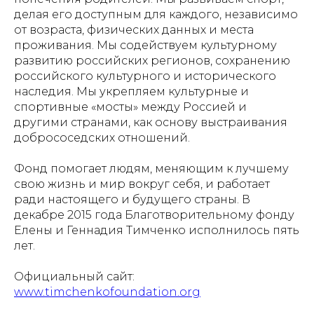
делая его доступным для каждого, независимо
от возраста, физических данных и места
проживания. Мы содействуем культурному
развитию российских регионов, сохранению
российского культурного и исторического
наследия. Мы укрепляем культурные и
спортивные «мосты» между Россией и
другими странами, как основу выстраивания
добрососедских отношений.
Фонд помогает людям, меняющим к лучшему
свою жизнь и мир вокруг себя, и работает
ради настоящего и будущего страны. В
декабре 2015 года Благотворительному фонду
Елены и Геннадия Тимченко исполнилось пять
лет.
Проекты
Новости
Официальный сайт:
www.timchenkofoundation.org
Документация
Партнеры