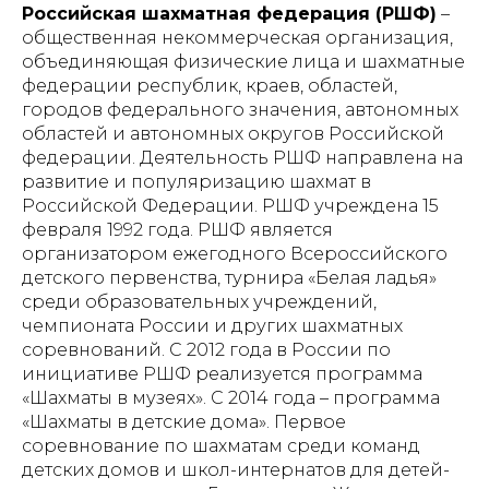
Российская шахматная федерация (РШФ)
–
Ресурсные центры
Контакты
общественная некоммерческая организация,
объединяющая физические лица и шахматные
федерации республик, краев, областей,
городов федерального значения, автономных
Политика обработки персональных данных
областей и автономных округов Российской
федерации. Деятельность РШФ направлена на
развитие и популяризацию шахмат в
Российской Федерации. РШФ учреждена 15
февраля 1992 года. РШФ является
организатором ежегодного Всероссийского
детского первенства, турнира «Белая ладья»
среди образовательных учреждений,
чемпионата России и других шахматных
соревнований. С 2012 года в России по
инициативе РШФ реализуется программа
«Шахматы в музеях». С 2014 года – программа
«Шахматы в детские дома». Первое
соревнование по шахматам среди команд
детских домов и школ-интернатов для детей-