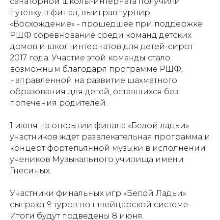
санаторной школы-интерната получили
путевку в финал, выиграв турнир
«Восхождение» - прошедшее при поддержке
РШФ соревнование среди команд детских
домов и школ-интернатов для детей-сирот
2017 года. Участие этой команды стало
возможным благодаря программе РШФ,
направленной на развитие шахматного
образования для детей, оставшихся без
попечения родителей.
Проекты
Новости
1 июня на открытии финала «Белой ладьи»
Документация
Партнеры
участников ждет развлекательная программа и
концерт фортепьянной музыки в исполнении
Ресурсные центры
Контакты
учеников Музыкального училища имени
Гнесиных.
Участники финальных игр «Белой Ладьи»
Политика обработки персональных данных
сыграют 9 туров по швейцарской системе.
Итоги будут подведены 8 июня.