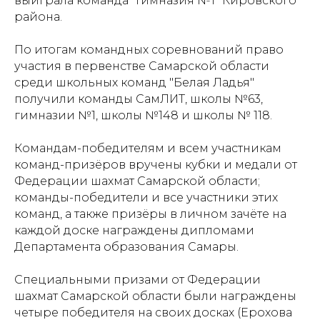
выиграла команда "Гимназия №1" Кировского
района.
По итогам командных соревнований право
участия в первенстве Самарской области
среди школьных команд "Белая Ладья"
получили команды СамЛИТ, школы №63,
гимназии №1, школы №148 и школы № 118.
Командам-победителям и всем участникам
команд-призёров вручены кубки и медали от
Федерации шахмат Самарской области;
команды-победители и все участники этих
команд, а также призёры в личном зачёте на
каждой доске награждены дипломами
Проекты
Новости
Департамента образования Самары.
Документация
Партнеры
Специальными призами от Федерации
шахмат Самарской области были награждены
Ресурсные центры
Контакты
четыре победителя на своих досках (Ерохова