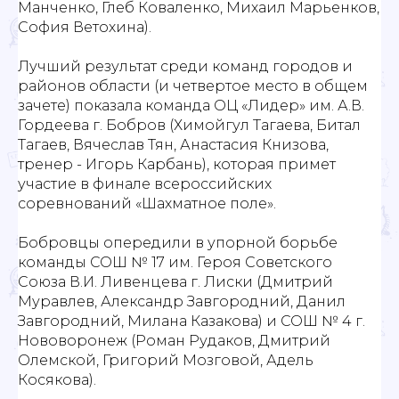
Манченко, Глеб Коваленко, Михаил Марьенков,
София Ветохина).
Лучший результат среди команд городов и
районов области (и четвертое место в общем
зачете) показала команда ОЦ «Лидер» им. А.В.
Гордеева г. Бобров (Химойгул Тагаева, Битал
Тагаев, Вячеслав Тян, Анастасия Книзова,
тренер - Игорь Карбань), которая примет
участие в финале всероссийских
соревнований «Шахматное поле».
Бобровцы опередили в упорной борьбе
команды СОШ № 17 им. Героя Советского
Союза В.И. Ливенцева г. Лиски (Дмитрий
Муравлев, Александр Завгородний, Данил
Завгородний, Милана Казакова) и СОШ № 4 г.
Нововоронеж (Роман Рудаков, Дмитрий
Олемской, Григорий Мозговой, Адель
Косякова).