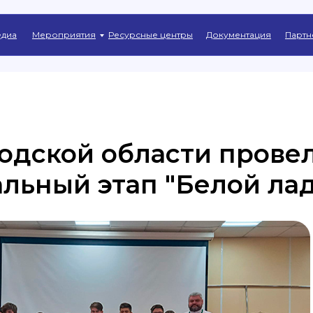
Главная
→
Новости
диа
Мероприятия
Ресурсные центры
Документация
Партн
одской области прове
льный этап "Белой ла