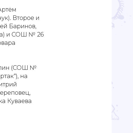
Артём
ук). Второе и
рей Баринов,
а) и СОШ № 26
рвара
опин (СОШ №
так"), на
митрий
Череповец,
ка Куваева