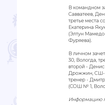
В командном з
Савватеев, Ден
третье места с
Екатерина Яку
(Элтун Мамедо
Фуряева).
В личном заче
30, Вологда, т
второй - Дени
Дрожжин, СШ-4)
тренер - Дмитр
(СОШ № 1, Воло
Информацию п