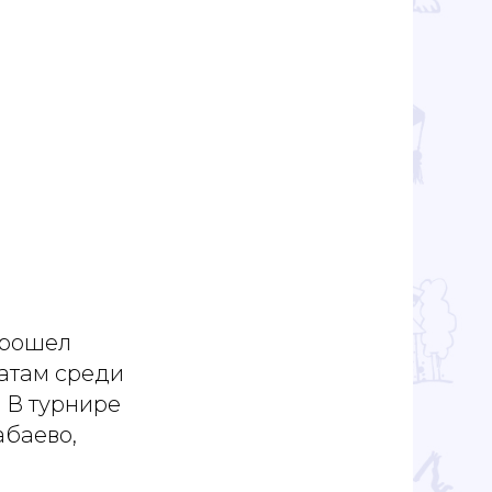
прошел
атам среди
 В турнире
абаево,