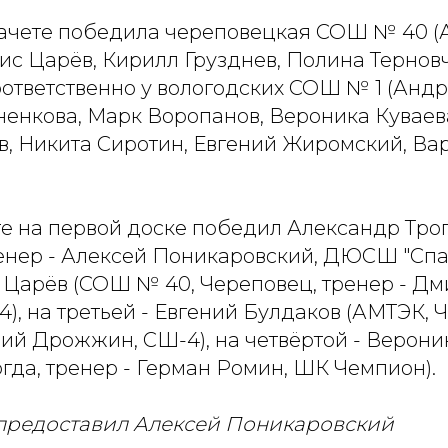
ачете победила череповецкая СОШ № 40 (
ис Царёв, Кирилл Грузднев, Полина Терновч
оответственно у вологодских СОШ № 1 (Анд
ненкова, Марк Воропанов, Вероника Куваев
в, Никита Сиротин, Евгений Жиромский, Ва
те на первой доске победил Александр Тр
ренер - Алексей Поникаровский, ДЮСШ "Спар
с Царёв (СОШ № 40, Череповец, тренер - Д
, на третьей - Евгений Булдаков (АМТЭК, 
ий Дрожжин, СШ-4), на четвёртой - Верони
гда, тренер - Герман Ромин, ШК Чемпион).
редоставил Алексей Поникаровский