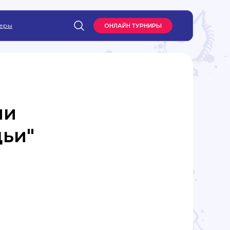
еры
ОНЛАЙН ТУРНИРЫ
ли
дьи"