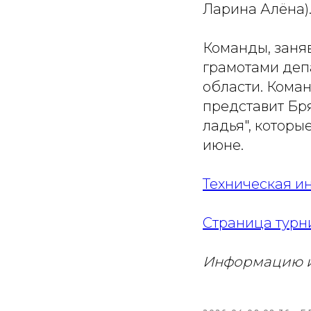
Ларина Алёна)
Команды, заня
грамотами деп
области. Кома
представит Бр
ладья", которы
июне.
Техническая 
Страница турн
Информацию и