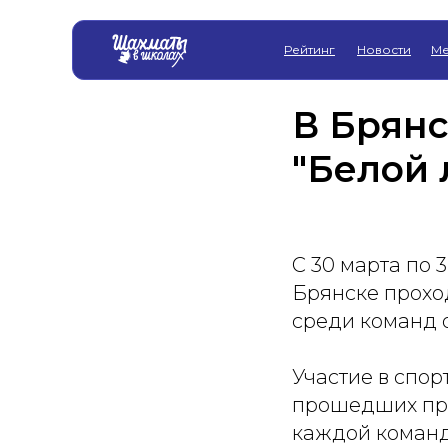
Рейтинг
Новости
Ме
В Брян
"Белой 
С 30 марта по 
Брянске прохо
среди команд 
Участие в спо
прошедших пре
каждой команды