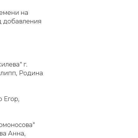
ремени на
нд добавления
илева" г.
илипп, Родина
 Егор,
Ломоносова"
ва Анна,