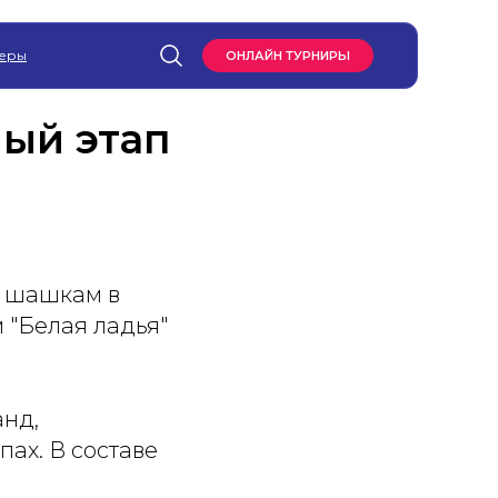
еры
ОНЛАЙН ТУРНИРЫ
ый этап
и шашкам в
 "Белая ладья"
анд,
ах. В составе