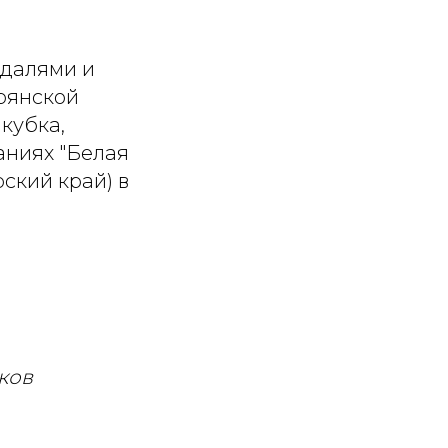
едалями и
рянской
кубка,
аниях "Белая
ский край) в
ков