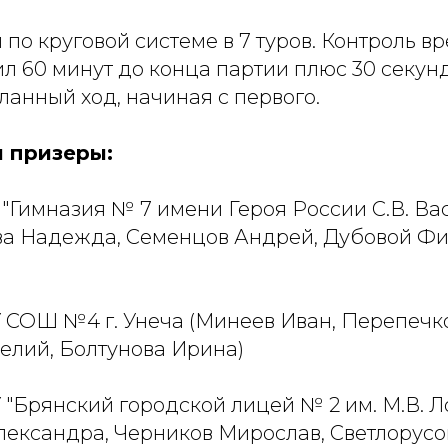
по круговой системе в 7 туров. Контроль в
ил 60 минут до конца партии плюс 30 секу
анный ход, начиная с первого.
 призеры:
 "Гимназия № 7 имени Героя России С.В. Вас
ва Надежда, Семенцов Андрей, Дубовой Ф
 СОШ №4 г. Унеча (Минеев Иван, Перепечко
елий, Болтунова Ирина)
 "Брянский городской лицей № 2 им. М.В. 
лександра, Черников Мирослав, Светлорусо