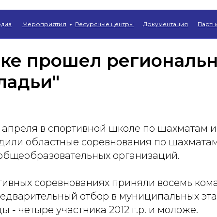
Главная
→
Новости
диа
Мероприятия
Ресурсные центры
Документация
Партн
ске прошел региональн
ладьи"
3 апреля в спортивной школе по шахматам 
дили областные соревнования по шахматам
общеобразовательных организаций.
ртивных соревнованиях приняли восемь ком
дварительный отбор в муниципальных этап
 - четыре участника 2012 г.р. и моложе.