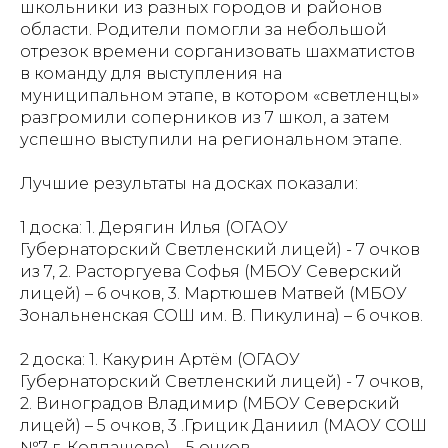
школьники из разных городов и районов
области. Родители помогли за небольшой
отрезок времени сорганизовать шахматистов
в команду для выступления на
муниципальном этапе, в котором «светленцы»
разгромили соперников из 7 школ, а затем
успешно выступили на региональном этапе.
Лучшие результаты на досках показали:
1 доска: 1. Дерягин Илья (ОГАОУ
Губернаторский Светленский лицей) - 7 очков
из 7, 2. Расторгуева Софья (МБОУ Северский
лицей) – 6 очков, 3. Мартюшев Матвей (МБОУ
Зональненская СОШ им. В. Пикулина) – 6 очков.
2 доска: 1. Какурин Артём (ОГАОУ
Губернаторский Светленский лицей) - 7 очков,
2. Виноградов Владимир (МБОУ Северский
лицей) – 5 очков, 3 .Грицик Даниил (МАОУ СОШ
№7 г. Колпашево) – 5 очков.