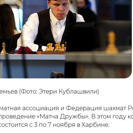
емьев (Фото: Этери Кублашвили)
матная ассоциация и Федерация шахмат Р
проведение «Матча Дружбы». В этом году 
остоится с 3 по 7 ноября в Харбине.