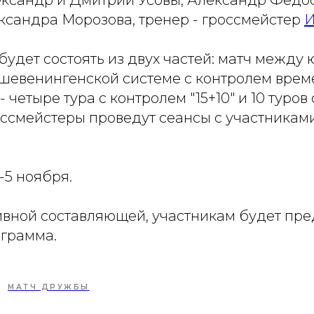
ександр и Дмитрий Усовы, Александр Федос
ксандра Морозова, тренер - гроссмейстер
И
будет состоять из двух частей: матч межд
шевенингенской системе с контролем времен
 четыре тура с контролем "15+10" и 10 туров
россмейстеры проведут сеансы с участника
-5 ноября.
вной составляющей, участникам будет пр
ограмма.
МАТЧ ДРУЖБЫ