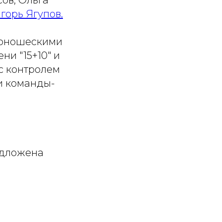
ов, Ольга
горь Ягупов.
у юношескими
и "15+10" и
 с контролем
ми команды-
едложена