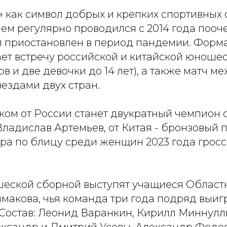
 как символ добрых и крепких спортивных
ем регулярно проводился с 2014 года пооч
ыл приостановлен в период пандемии. Форм
ет встречу российской и китайской юношес
в и две девочки до 14 лет), а также матч м
ездами двух стран.
ком от России станет двукратный чемпион 
ладислав Артемьев, от Китая - бронзовый 
ра по блицу среди женщин 2023 года грос
шеской сборной выступят учащиеся Област
имакова, чья команда три года подряд выи
 Состав: Леонид Варанкин, Кирилл Миннулл