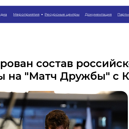
Главная
→
Новости
диа
Мероприятия
Ресурсные центры
Документация
Партн
рован состав российс
 на "Матч Дружбы" с 