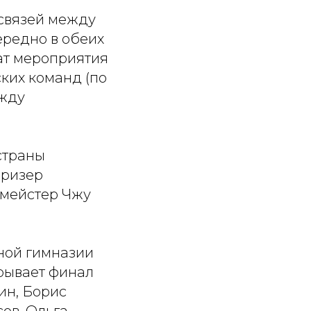
 связей между
ередно в обеих
ат мероприятия
ких команд (по
ежду
страны
призер
смейстер Чжу
ной гимназии
грывает финал
ин, Борис