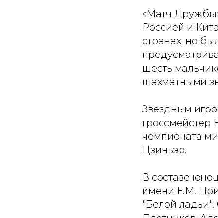
«Матч Дружбы»
Россией и Кита
странах, но б
предусматрива
шесть мальчико
шахматными зв
Звездным игро
гроссмейстер В
чемпионата ми
Цзиньэр.
В составе юно
имени Е.М. Пр
"Белой ладьи".