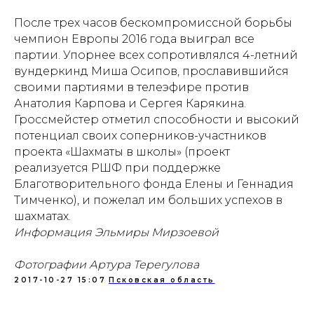
После трех часов бескомпромиссной борьбы
чемпион Европы 2016 года выиграл все
партии. Упорнее всех сопротивлялся 4-летний
вундеркинд Миша Осипов, прославившийся
своими партиями в телеэфире против
Анатолия Карпова и Сергея Карякина.
Гроссмейстер отметил способности и высокий
потенциал своих соперников-участников
проекта «Шахматы в школы» (проект
Проекты
Новости
реализуется РШФ при поддержке
Благотворительного фонда Елены и Геннадия
Документация
Партнеры
Тимченко), и пожелал им больших успехов в
шахматах.
Ресурсные центры
Контакты
Информация Эльмиры Мирзоевой
Фотографии Артура Терегулова
2017-10-27 15:07
Псковская область
Политика обработки персональных данных