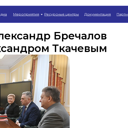
Главная
→
Новости
диа
Мероприятия
Ресурсные центры
Документация
Партн
лександр Бречалов
ксандром Ткачевым