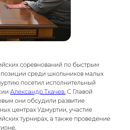
сийских соревнований по быстрым
мпозиции среди школьников малых
муртию посетил исполнительный
сии
Александр Ткачев.
С Главой
вым они обсудили развитие
ных центрах Удмуртии, участие
ийских турнирах, а также проведение
гионе.