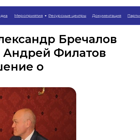
Главная
→
Новости
диа
Мероприятия
Ресурсные центры
Документация
Партн
лександр Бречалов
 Андрей Филатов
шение о