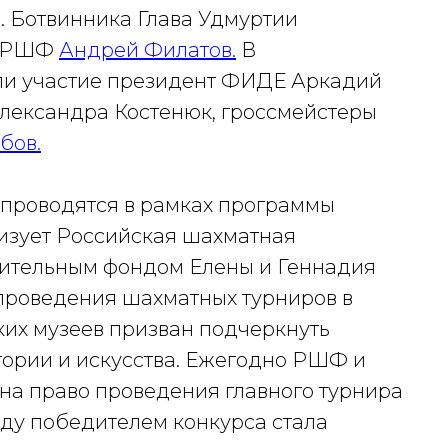
 Ботвинника Глава Удмуртии
т РШФ
Андрей Филатов.
В
ли участие президент ФИДЕ Аркадий
Александра Костенюк, гроссмейстеры
бов.
проводятся в рамках программы
лизует Российская шахматная
рительным фондом Елены и Геннадия
проведения шахматных турниров в
ких музеев призван подчеркнуть
стории и искусства. Ежегодно РШФ и
на право проведения главного турнира
году победителем конкурса стала