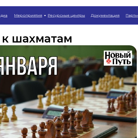
Главная
→
Новости
диа
Мероприятия
Ресурсные центры
Документация
Партн
 к шахматам