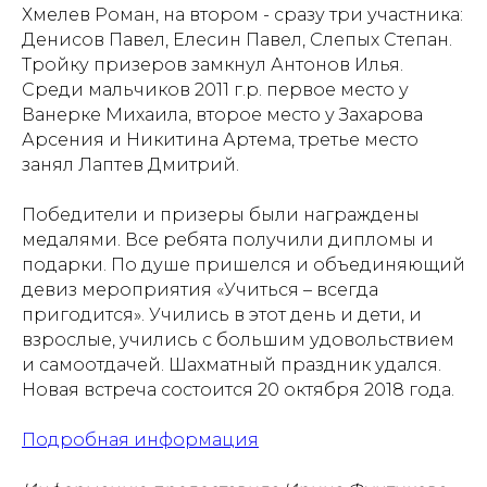
Хмелев Роман, на втором - сразу три участника:
Проекты
Новости
Денисов Павел, Елесин Павел, Слепых Степан.
Тройку призеров замкнул Антонов Илья.
Документация
Партнеры
Среди мальчиков 2011 г.р. первое место у
Ванерке Михаила, второе место у Захарова
Ресурсные центры
Контакты
Арсения и Никитина Артема, третье место
занял Лаптев Дмитрий.
Победители и призеры были награждены
Политика обработки персональных данных
медалями. Все ребята получили дипломы и
подарки. По душе пришелся и объединяющий
девиз мероприятия «Учиться – всегда
пригодится». Учились в этот день и дети, и
взрослые, учились с большим удовольствием
и самоотдачей. Шахматный праздник удался.
Новая встреча состоится 20 октября 2018 года.
Подробная информация