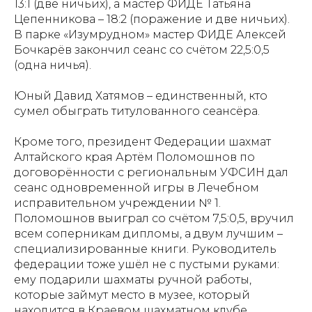
13:1 (две ничьих), а мастер ФИДЕ Татьяна
Цепенникова – 18:2 (поражение и две ничьих).
В парке «Изумрудном» мастер ФИДЕ Алексей
Бочкарёв закончил сеанс со счётом 22,5:0,5
(одна ничья).
Юный Давид Хатямов – единственный, кто
сумел обыграть титулованного сеансёра.
Кроме того, президент Федерации шахмат
Алтайского края Артём Поломошнов по
договорённости с региональным УФСИН дал
сеанс одновременной игры в Лечебном
исправительном учреждении № 1.
Поломошнов выиграл со счётом 7,5:0,5, вручил
всем соперникам дипломы, а двум лучшим –
специализированные книги. Руководитель
федерации тоже ушёл не с пустыми руками:
ему подарили шахматы ручной работы,
которые займут место в музее, который
находится в Краевом шахматном клубе.