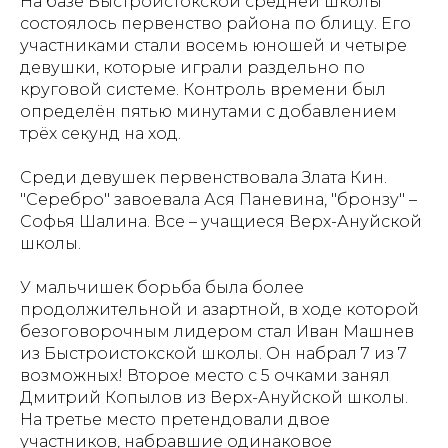
На базе Быстроистокской средней школы
состоялось первенство района по блицу. Его
участниками стали восемь юношей и четыре
девушки, которые играли раздельно по
круговой системе. Контроль времени был
определён пятью минутами с добавлением
трёх секунд на ход.
Среди девушек первенствовала Злата Кин.
"Серебро" завоевала Ася Паневина, "бронзу" –
Софья Шалина. Все – учащиеся Верх-Ануйской
школы.
У мальчишек борьба была более
продолжительной и азартной, в ходе которой
безоговорочным лидером стал Иван Машнев
из Быстроистокской школы. Он набрал 7 из 7
возможных! Второе место с 5 очками занял
Дмитрий Копылов из Верх-Ануйской школы.
На третье место претендовали двое
участников, набравшие одинаковое