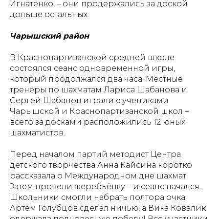
Игнатенко, – они продержались за доской
дольше остальных.
Чарышский район
В Краснопартизанской средней школе
состоялся сеанс одновременной игры,
который продолжался два часа. Местные
тренеры по шахматам Лариса Шабанова и
Сергей Шабанов играли с учениками
Чарышской и Краснопартизанской школ –
всего за досками расположились 12 юных
шахматистов.
Перед началом партий методист Центра
детского творчества Анна Кайсина коротко
рассказала о Международном дне шахмат.
Затем провели жеребьёвку – и сеанс начался.
Школьники смогли набрать полтора очка:
Артём Голубцов сделал ничью, а Вика Ковалик
одержала полновесную победу! Все участники