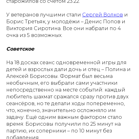
старожилов со счётом 23:22.
У ветеранов лучшими стали
Сергей Волков
и
Борис Третьяк, у молодёжи – Денис Попов и
Виктория Сиротина. Все они набрали по 4
очка из 5 возможных.
Советское
На 18 досках сеанс одновременной игры для
детей и взрослых дали дочь и отец – Полина и
Алексей Борисовы. Формат был весьма
необычным, его выбрали сами участники
непосредственно на месте событий: каждый
любитель шахмат сражался сразу против двух
сеансёров, но те делали ходы попеременно,
что, конечно, значительно осложняло им
задачу. Ещё одним важным фактором стало
время: Борисовы получили по 25 минут на
партию, их соперники – по 10 минут без
добавления.