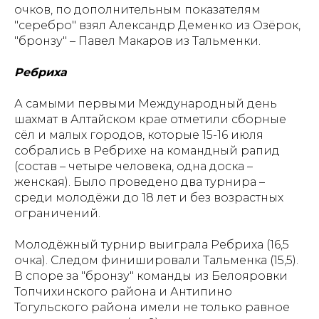
очков, по дополнительным показателям
Ресурсные центры
Контакты
"серебро" взял Александр Деменко из Озёрок,
"бронзу" – Павел Макаров из Тальменки.
Ребриха
Политика обработки персональных данных
А самыми первыми Международный день
шахмат в Алтайском крае отметили сборные
сёл и малых городов, которые 15-16 июля
собрались в Ребрихе на командный рапид
(состав – четыре человека, одна доска –
женская). Было проведено два турнира –
среди молодёжи до 18 лет и без возрастных
ограничений.
Молодёжный турнир выиграла Ребриха (16,5
очка). Следом финишировали Тальменка (15,5).
В споре за "бронзу" команды из Белояровки
Топчихинского района и Антипино
Тогульского района имели не только равное