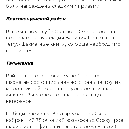
были награждены сладкими призами.
Благовещенский район
В шахматном клубе Степного Озера прошла
познавательная лекция Василия Панюты на
тему: «Шахматные книги, которые необходимо
прочитать».
Тальменка
Районные соревнования по быстрым
шахматам состоялись немного раньше других
мероприятий, 18 июля. В турнире приняли
участие 12 человек – от школьников до
ветеранов.
Проекты
Новости
Победителем стал Виктор Краев из Язово,
набравший 7,5 очка из 9 возможных. Сразу трое
Документация
Партнеры
шахматистов финишировали с результатом 6