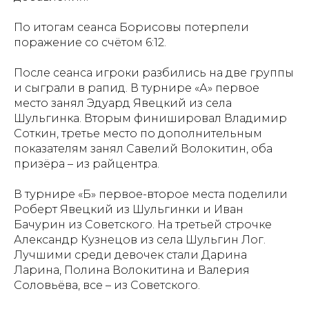
По итогам сеанса Борисовы потерпели
поражение со счётом 6:12.
После сеанса игроки разбились на две группы
и сыграли в рапид. В турнире «А» первое
место занял Эдуард Явецкий из села
Шульгинка. Вторым финишировал Владимир
Соткин, третье место по дополнительным
показателям занял Савелий Волокитин, оба
призёра – из райцентра.
В турнире «Б» первое-второе места поделили
Роберт Явецкий из Шульгинки и Иван
Бачурин из Советского. На третьей строчке
Александр Кузнецов из села Шульгин Лог.
Лучшими среди девочек стали Дарина
Ларина, Полина Волокитина и Валерия
Соловьёва, все – из Советского.