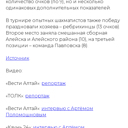
количество очков (по 9), но и несколько
одинаковых дополнительных показателей.
В турнире опытных шахматистов также победу
праздновали хозяева – ребрихинцы (13 очков).
Второе место заняла смешанная сборная
Алейска и Алейского района (10), на третьей
позиции – команда Павловска (8).
Источник
Видео:
«Вести Алтай»:
репортаж
«ТОЛК»:
репортаж
«Вести Алтай»:
интервью с Артёмом
Поломошновым
«Каунь 24»:
интервью с Артёмом