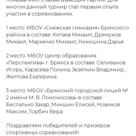
многих данный турнир стал первым опыта
участия в соревнованиях.
1 место: МБОУ «Снежская гимназия» Брянского
района в составе: Китаев Михаил, Дремуков
Михаил, Маркечко Михаил, Никишина Дарья.
2 место: МБОУ Центр образования
«Перспектива» г. Брянск в составе: Селиванов
Игорь, Карасёва Полина, Зезеткин Владимир,
Проекты
Новости
Желтова Екатерина.
Документация
Партнеры
3 место: МБОУ «Брянский городской лицей №
2 имени М. В. Ломоносова» в составе:
Ресурсные центры
Контакты
Беспалько Захар, Микшин Елисей, Новиков
Максим, Торбич Вера.
Поздравляем победителей и призёров
Политика обработки персональных данных
спортивных соревнований!