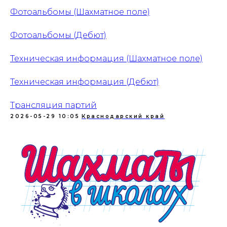
Документация
Партнеры
Фотоальбомы (Шахматное поле)
Ресурсные центры
Контакты
Фотоальбомы (Дебют)
Техническая информация (Шахматное поле)
Политика обработки персональных данных
Техническая информация (Дебют)
Трансляция партий
2026-05-29 10:05
Краснодарский край