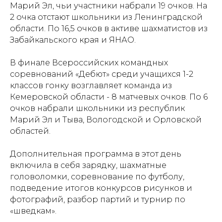
Марий Эл, чьи участники набрали 19 очков. На
2 очка отстают школьники из Ленинградской
области. По 16,5 очков в активе шахматистов из
Забайкальского края и ЯНАО.
В финале Всероссийских командных
соревнований «Дебют» среди учащихся 1-2
классов гонку возглавляет команда из
Кемеровской области - 8 матчевых очков. По 6
очков набрали школьники из республик
Марий Эл и Тыва, Вологодской и Орловской
областей.
Дополнительная программа в этот день
включила в себя зарядку, шахматные
головоломки, соревнование по футболу,
подведение итогов конкурсов рисунков и
фотографий, разбор партий и турнир по
«шведкам».
Проекты
Новости