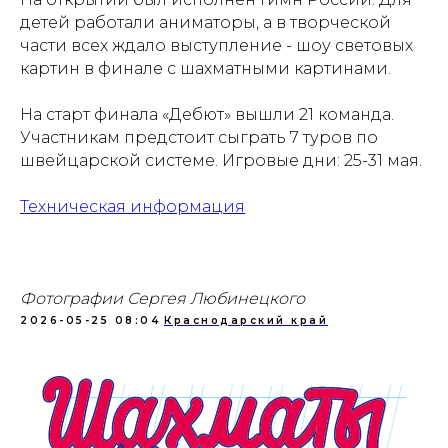
детей работали аниматоры, а в творческой
части всех ждало выступление - шоу световых
картин в финале с шахматными картинами.
На старт финала «Дебют» вышли 21 команда.
Участникам предстоит сыграть 7 туров по
швейцарской системе. Игровые дни: 25-31 мая.
Проекты
Новости
Техническая информация
Документация
Партнеры
Ресурсные центры
Контакты
Фотографии Сергея Любинецкого
2026-05-25 08:04
Краснодарский край
Политика обработки персональных данных