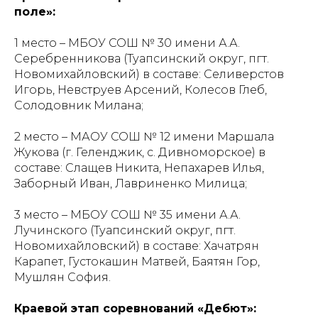
поле»:
1 место – МБОУ СОШ № 30 имени А.А.
Серебренникова (Туапсинский округ, пгт.
Новомихайловский) в составе: Селиверстов
Игорь, Невструев Арсений, Колесов Глеб,
Солодовник Милана;
2 место – МАОУ СОШ № 12 имени Маршала
Жукова (г. Геленджик, с. Дивноморское) в
составе: Слащев Никита, Непахарев Илья,
Заборный Иван, Лавриненко Милица;
3 место – МБОУ СОШ № 35 имени А.А.
Лучинского (Туапсинский округ, пгт.
Новомихайловский) в составе: Хачатрян
Карапет, Густокашин Матвей, Баятян Гор,
Мушлян София.
Краевой этап соревнований «Дебют»: