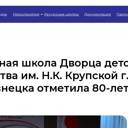
Главная
→
Новости
диа
Мероприятия
Ресурсные центры
Документация
Партн
ная школа Дворца дет
тва им. Н.К. Крупской г
нецка отметила 80-ле