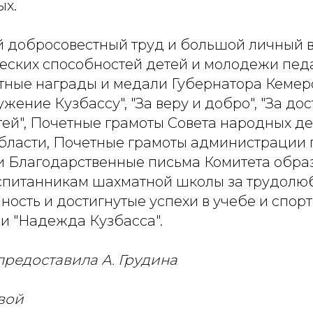
ых.
й добросовестный труд и большой личный в
ческих способностей детей и молодежи пед
тные награды и медали Губернатора Кемер
ужение Кузбассу", "За веру и добро", "За до
тей", Почетные грамоты Совета народных де
бласти, Почетные грамоты администрации 
и Благодарственные письма Комитета обра
оспитанникам шахматной школы за трудолю
ость и достигнутые успехи в учебе и спор
и "Надежда Кузбасса".
редоставила А. Грудина
вой