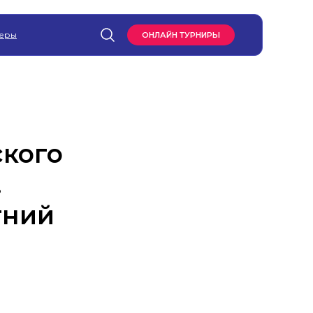
еры
ОНЛАЙН ТУРНИРЫ
ского
.
тний