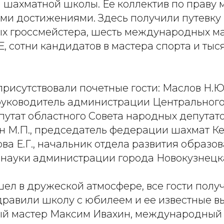
 шахматной школы. Ее коллектив по праву 
ими достижениями. Здесь получили путевку 
 гроссмейстера, шесть международных мас
 сотни кандидатов в мастера спорта и тыс
рисутствовали почетные гости: Маслов Н.Ю.
 руководитель администрации Центрального
епутат областного Совета народных депута
ин М.П., председатель федерации шахмат К
ова Е.Г., начальник отдела развития образо
 науки администрации города Новокузнецк
ел в дружеской атмосфере, все гости полу
дравили школу с юбилеем и ее известные в
й мастер Максим Ивахин, международный 