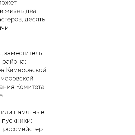
может
в жизнь два
теров, десять
ячи
, заместитель
 района;
тов Кемеровской
емеровской
вания Комитета
а.
чили памятные
ыпускники:
гроссмейстер