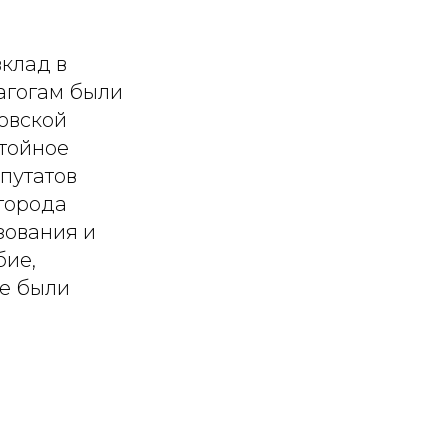
клад в
агогам были
овской
стойное
путатов
города
зования и
бие,
те были