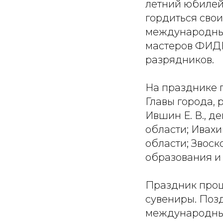
летний юбилей
гордиться сво
международных
мастеров ФИДЕ,
разрядников.
На празднике п
Главы города,
Ившин Е. В., д
области; Ивах
области; Звоск
образования и
Праздник прош
сувениры. Поз
международны