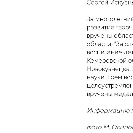
Сергей Искусн
За многолетни
развитие твор
вручены облас
области: "За сл
воспитание де
Кемеровской о
Новокузнецка 
науки. Трем в
целеустремленн
вручены медал
Информацию п
фото М. Осипо