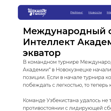
Рейтинг
Новости
Ме
Международный ф
Интеллект Акаде
экватор
В командном турнире Международ
Академии" в Новокузнецке начал
позиции. Если в начале турнира 
побеждать с легкостью, то теперь 
Команде Узбекистана удалось не т
противостоянии с лидирующей сбор