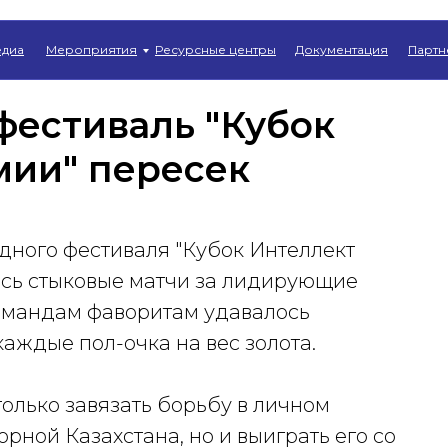
Главная
→
Новости
диа
Мероприятия
Ресурсные центры
Документация
Партн
естиваль "Кубок
мии" пересек
ного фестиваля "Кубок Интеллект
ись стыковые матчи за лидирующие
командам фаворитам удавалось
каждые пол-очка на вес золота.
олько завязать борьбу в личном
ной Казахстана, но и выиграть его со