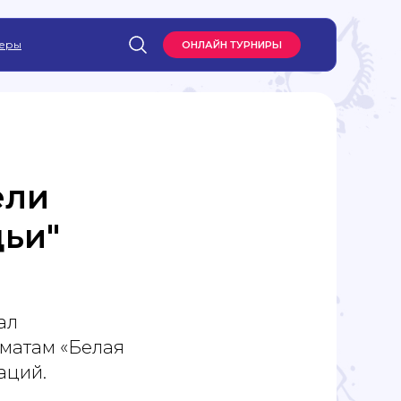
еры
ОНЛАЙН ТУРНИРЫ
ели
дьи"
ал
хматам «Белая
аций.