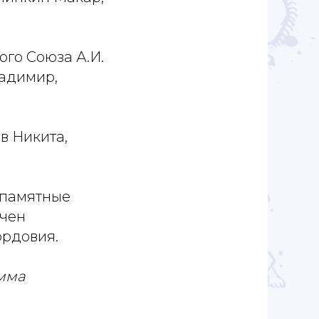
го Союза А.И.
адимир,
в Никита,
 памятные
учен
рдовия.
мма