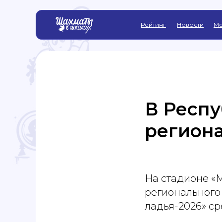
Рейтинг
Новости
Ме
В Респ
региона
На стадионе «
регионального
ладья-2026» с