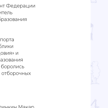
ент Федерации
итель
бразования
спорта
блики
овия» и
азования
и боролись
м отборочных
алинкин Макар,