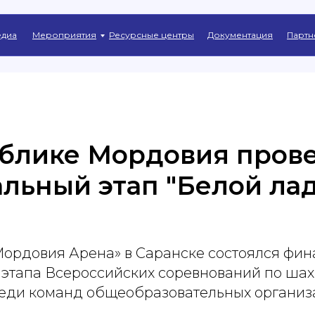
Главная
→
Новости
диа
Мероприятия
Ресурсные центры
Документация
Партн
ублике Мордовия пров
льный этап "Белой ла
Мордовия Арена» в Саранске состоялся фин
 этапа Всероссийских соревнований по ша
реди команд общеобразовательных организ