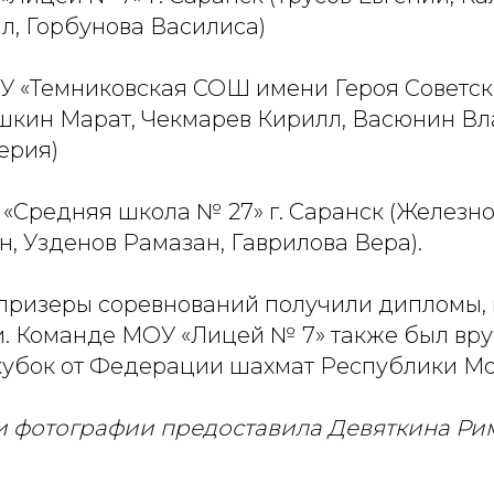
л, Горбунова Василиса)
У «Темниковская СОШ имени Героя Советско
шкин Марат, Чекмарев Кирилл, Васюнин Вл
ерия)
«Средняя школа № 27» г. Саранск (Железно
, Узденов Рамазан, Гаврилова Вера).
призеры соревнований получили дипломы,
и. Команде МОУ «Лицей № 7» также был вр
убок от Федерации шахмат Республики Мо
 фотографии предоставила Девяткина Ри