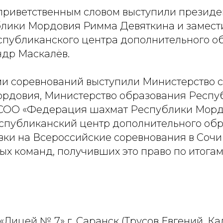
 приветственным словом выступили презид
лики Мордовия Римма Девяткина и замест
спубликанского центра дополнительного о
ндр Маскалёв.
и соревнований выступили Министерство 
рдовия, Министерство образования Респу
СОО «Федерация шахмат Республики Морд
публиканский центр дополнительного обр
евки на Всероссийские соревнования в Соч
ых команд, получивших это право по итога
«Лицей № 7» г. Саранск (Трусов Евгений, К