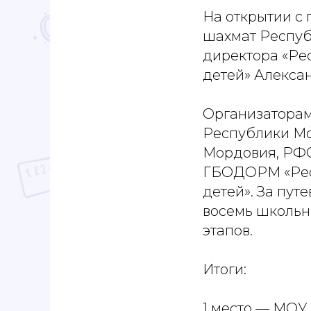
На открытии с
шахмат Респуб
директора «Ре
детей» Алекса
Организаторам
Республики Мо
Мордовия, РФ
ГБОДОРМ «Рес
детей». За пут
восемь школьн
этапов.
Итоги:
1 место — МОУ 