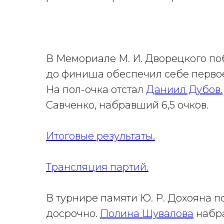
В Мемориале М. И. Дворецкого по
до финиша обеспечил себе первое м
На пол-очка отстал
Даниил Дубов.
Савченко, набравший 6,5 очков.
Итоговые результаты.
Трансляция партий.
В турнире памяти Ю. Р. Дохояна 
досрочно.
Полина Шувалова
набрал