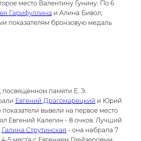
торое место Валентину Гунину. По 6
ея Гарифуллина
и Алина Бивол;
м показателям бронзовую медаль
 посвященном памяти Е. Э.
брали
Евгений Драгомарецкий
и Юрий
показатели вывели на первое место
ял Евгений Калегин - 8 очков. Лучший
а
Галина Струтинская
- она набрала 7
 4-5 места с Евгением Глейзеровым.