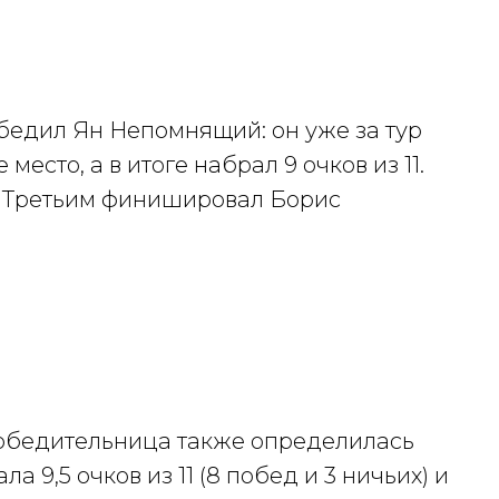
бедил Ян Непомнящий: он уже за тур
есто, а в итоге набрал 9 очков из 11.
Третьим финишировал Борис
победительница также определилась
а 9,5 очков из 11 (8 побед и 3 ничьих) и