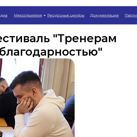
Главная
→
Новости
диа
Мероприятия
Ресурсные центры
Документация
Партн
стиваль "Тренерам
 благодарностью"