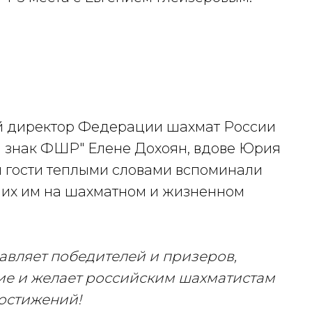
й директор Федерации шахмат России
й знак ФШР" Елене Дохоян, вдове Юрия
и гости теплыми словами вспоминали
ших им на шахматном и жизненном
вляет победителей и призеров,
тие и желает российским шахматистам
достижений!