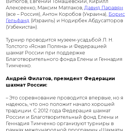
Витюгов, Евгений Томашевский, Кирилл
Алексеенко, Максим Матлаков,
Давид Паравян
(все – Россия), Антон Коробов (Украина),
Борис
Гельфанд
(Израиль) и Нодирбек Абдусатторов
(Узбекистан).
Турнир проводится музеем-усадьбой Л. Н.
Толстого «Ясная Поляна» и Федерацией
шахмат России при поддержке
Благотворительного фонда Елены и Геннадия
Тимченко.
Андрей Филатов, президент Федерации
шахмат России:
– Это соревнование проводится впервые, но я
надеюсь, что оно положит начало хорошей
традиции. С 2012 года Федерация шахмат
России и Благотворительный фонд Елены и
Геннадия Тимченко организуют турниры в
рамках международной программы «Шахматы