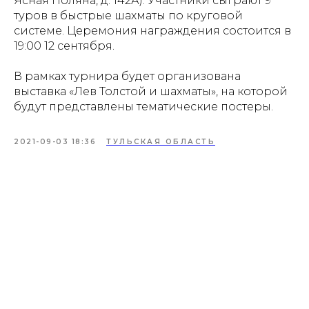
Ясная Поляна, д. 142А). Участники сыграют 9
туров в быстрые шахматы по круговой
Проекты
Новости
системе. Церемония награждения состоится в
19:00 12 сентября.
Документация
Партнеры
В рамках турнира будет организована
Ресурсные центры
Контакты
выставка «Лев Толстой и шахматы», на которой
будут представлены тематические постеры.
2021-09-03 18:36
ТУЛЬСКАЯ ОБЛАСТЬ
Политика обработки персональных данных