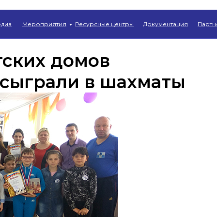
Главная
→
Новости
диа
Мероприятия
Ресурсные центры
Документация
Партн
тских домов
 сыграли в шахматы