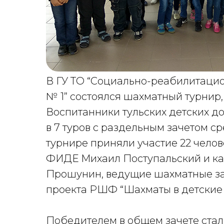
В ГУ ТО “Cоциально-реабилитаци
№ 1” состоялся шахматный турнир
Воспитанники тульских детских д
в 7 туров с раздельным зачетом ср
турнире приняли участие 22 челов
ФИДЕ Михаил Поступальский и ка
Прошунин, ведущие шахматные за
проекта РШФ “Шахматы в детские 
Победителем в общем зачете стал