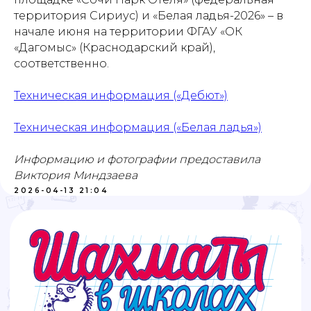
Проекты
Новости
территория Сириус) и «Белая ладья-2026» – в
начале июня на территории ФГАУ «ОК
Документация
Партнеры
«Дагомыс» (Краснодарский край),
соответственно.
Ресурсные центры
Контакты
Техническая информация («Дебют»)
Техническая информация («Белая ладья»)
Политика обработки персональных данных
Информацию и фотографии предоставила
Виктория Миндзаева
2026-04-13 21:04