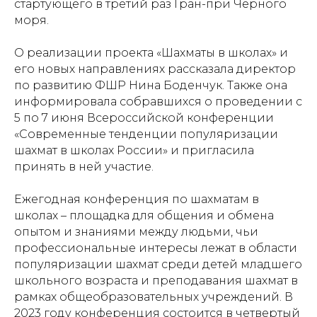
стартующего в третий раз Гран-при Черного
моря.
О реализации проекта «Шахматы в школах» и
его новых направлениях рассказала директор
по развитию ФШР Нина Боденчук. Также она
информировала собравшихся о проведении с
5 по 7 июня Всероссийской конференции
«Современные тенденции популяризации
шахмат в школах России» и пригласила
принять в ней участие.
Ежегодная конференция по шахматам в
школах – площадка для общения и обмена
опытом и знаниями между людьми, чьи
профессиональные интересы лежат в области
популяризации шахмат среди детей младшего
школьного возраста и преподавания шахмат в
рамках общеобразовательных учреждений. В
Проекты
Новости
2023 году конференция состоится в четвертый