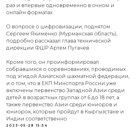
раз и впервые одновременно в очном и
Документация
Партнеры
онлайн форматах.
Ресурсные центры
Контакты
О вопросе о цифровизации, поднятом
Сергеем Якименко (Мурманская область),
подробно рассказал глава технической
Политика обработки персональных данных
дирекции ФШР Артем Пугачев.
Кроме того, он проинформировал
собравшихся о соревнованиях, проводимых
под эгидой Азиатской шахматной федерации,
и о том, что в ЕКП Минспорта России уже
включены первенство Западной Азии среди
детей в возрастных группах от 6 до 18 лет, а
также первенство Азии среди юниоров и
юниорок, которые пройдут в Кыргызстане и
Индии соответственно.
2023-05-28 15:54