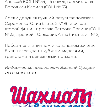
Алексей (СОШ № 34) - 5 очков, третьим стал
Бородкин Кирилл (СОШ № 65).
Проекты
Новости
Среди девушек лучший результат показала
Документация
Партнеры
Охременко Юлия (Лицей № 9) - 5 очков,
Ресурсные центры
Контакты
второй финишировала Петрова Полина (СОШ
№ 35), третьей - Ольховик Анна (Гимназия № 2).
Победители в личном и командном зачетах
Политика обработки персональных данных
были награждены кубками, медалями,
грамотами и денежными призами.
Информацию предоставил Василий Сухарев
2023-12-07 15:38