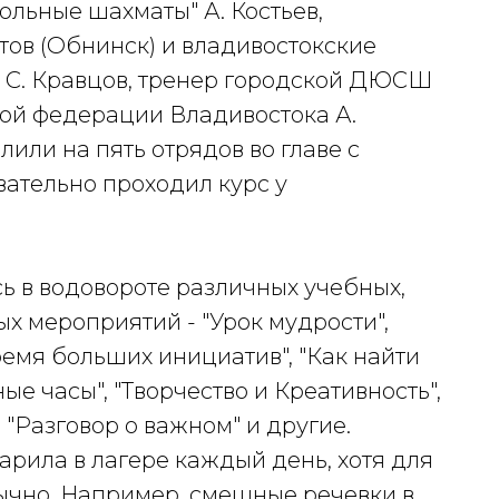
льные шахматы" А. Костьев,
ов (Обнинск) и владивостокские
 С. Кравцов, тренер городской ДЮСШ
ной федерации Владивостока А.
или на пять отрядов во главе с
ательно проходил курс у
ь в водовороте различных учебных,
х мероприятий - "Урок мудрости",
ремя больших инициатив", "Как найти
ые часы", "Творчество и Креативность",
 "Разговор о важном" и другие.
рила в лагере каждый день, хотя для
ычно. Например, смешные речевки в