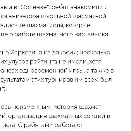
ак и в "Орленке": ребят знакомили с
 организатора школьной шахматной
ались те шахматисты, которые
ше о работе шахматного наставника.
ана Харкевича из Хакасии; несколько
их улусов рейтинга не имели, хотя
еансах одновременной игры, а также в
езультатам этих турниров им всем был
г).
ось неизменным: история шахмат,
й, организация шахматных секций в
иста. С ребятами работают