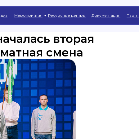
Главная
→
Новости
диа
Мероприятия
Ресурсные центры
Документация
Партн
началась вторая
хматная смена