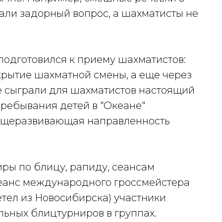
али задорный вопрос, а шахматисты не
подготовился к приему шахматистов:
крытие шахматной смены, а еще через
е сыграли для шахматистов настоящий
пребывания детей в "Океане"
общеразвивающая направленность
иры по блицу, рапиду, сеансам
сеанс международного гроссмейстера
етел из Новосибирска) участники
льных блицтурниров в группах.