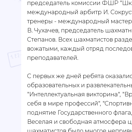
председатель комиссии ФШР "Шко
международный арбитр И. Сокруст
тренеры - международный мастер
В. Чухачев, председатель шахмат
Степанов. Всех шахматистов раздел
вожатыми, каждый отряд последов
преподавателей.
С первых же дней ребята оказалис
образовательных и развлекательны
"Интеллектуальная викторина", "В
себя в мире профессий", "Спортивн
поднятие Государственного флага,
Веселая и свободная атмосфера ца
шахматистов было многое неприв