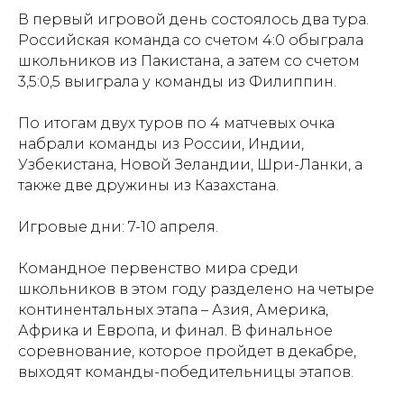
В первый игровой день состоялось два тура.
Российская команда со счетом 4:0 обыграла
школьников из Пакистана, а затем со счетом
3,5:0,5 выиграла у команды из Филиппин.
По итогам двух туров по 4 матчевых очка
набрали команды из России, Индии,
Узбекистана, Новой Зеландии, Шри-Ланки, а
также две дружины из Казахстана.
Игровые дни: 7-10 апреля.
Командное первенство мира среди
школьников в этом году разделено на четыре
континентальных этапа – Азия, Америка,
Африка и Европа, и финал. В финальное
Проекты
Новости
соревнование, которое пройдет в декабре,
выходят команды-победительницы этапов.
Документация
Партнеры