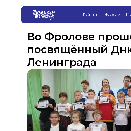
Рейтинг
Новости
Ме
Во Фролове прош
посвящённый Дню
Ленинграда