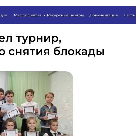
Главная
→
Новости
диа
Мероприятия
Ресурсные центры
Документация
Партн
ел турнир,
 снятия блокады