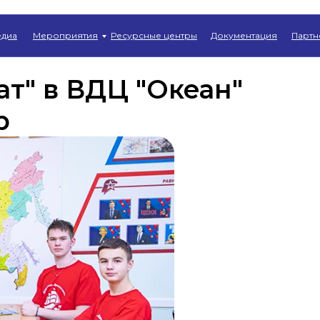
Главная
→
Новости
диа
Мероприятия
Ресурсные центры
Документация
Партн
т" в ВДЦ "Океан"
р