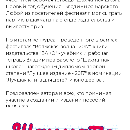
Первый год обучения" Владимира Барского.
Любой из посетителей фестиваля мог сыграть
партию в шахматы на стенде издательства и
выиграть приз.
По итогам конкурса, проведенного в рамках
фестиваля "Волжская волна - 2017", книги
издательства "ВАКО" - учебник и рабочая
Проекты
Новости
тетрадь Владимира Барского "Шахматная
школа"- награждены дипломом первой
Документация
Партнеры
степени "Лучшее издание - 2017" в номинации
"Лучшая книга для детей и юношества".
Ресурсные центры
Контакты
Поздравляем автора и всех, кто принимал
участие в создании и издании пособий!
19.10.2017
Политика обработки персональных данных