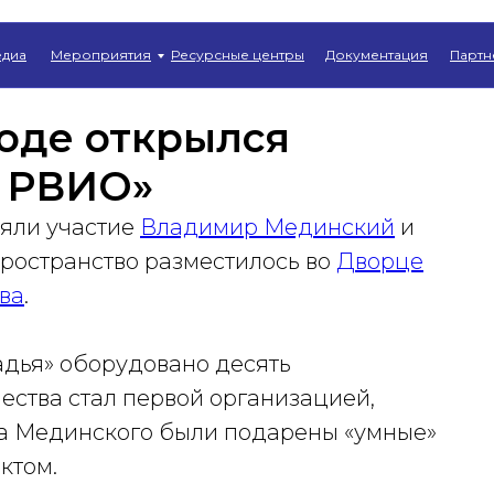
Главная
→
Новости
диа
Мероприятия
Ресурсные центры
Документация
Партн
оде открылся
 РВИО»
яли участие
Владимир Мединский
и
пространство разместилось во
Дворце
ова
.
дья» оборудовано десять
ества стал первой организацией,
а Мединского были подарены «умные»
ктом.