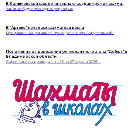
Политика обработки персональных данных
В Колычевской школе-интернате создан кружок шахмат
Занятия будут проходить регулярно
В "Артеке" началась шахматная весна
Программа "Мир шахмат" проходит в лагере "Хрустальный"
Положение о проведении регионального этапа "Дебют" в
Владимирской области
Соревнования проводятся с 23 по 27 апреля 2026 г.