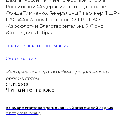
шахмат России и Министерством спорта
Российской Федерации при поддержке
Фонда Тимченко. Генеральный партнер ФШР -
ПАО «ФосАгро». Партнеры ФШР – ПАО
«Аэрофлот» и Благотворительный Фонд
«Созвездие Добра».
Техническая информация
Фотографии
Информация и фотографии предоставлены
оргкомитетом
Проекты
Новости
24.11.2025
Читайте также
Документация
Партнеры
Ресурсные центры
Контакты
В Самаре стартовал региональный этап «Белой ладьи»
Участвуют 18 команд