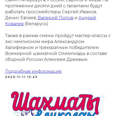
протяжении десяти дней с талантами будут
работать гроссмейстеры Сергей Иванов,
Денис Евсеев,
Валерий Попов
и
Андрей
Ковалев
(Беларусь).
Также в рамках смены пройдут мастер-классы с
Проекты
Новости
экс-чемпионом мира Александром
Халифманом и трёхкратным победителем
Документация
Партнеры
Всемирной шахматной Олимпиады в составе
сборной России Алексеем Дреевым.
Ресурсные центры
Контакты
Подробная информация
2020-11-11 13:43
Политика обработки персональных данных