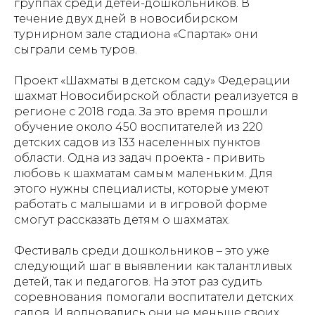
группах среди детей-дошкольников. В
течение двух дней в новосибирском
турнирном зале стадиона «Спартак» они
сыграли семь туров.
Проект «Шахматы в детском саду» Федерации
шахмат Новосибирской области реализуется в
регионе с 2018 года. За это время прошли
обучение около 450 воспитателей из 220
детских садов из 133 населенных пунктов
области. Одна из задач проекта - привить
любовь к шахматам самым маленьким. Для
этого нужны специалисты, которые умеют
работать с малышами и в игровой форме
смогут рассказать детям о шахматах.
Фестиваль среди дошкольников – это уже
следующий шаг в выявлении как талантливых
детей, так и педагогов. На этот раз судить
соревнования помогали воспитатели детских
садов. И волновались они не меньше своих