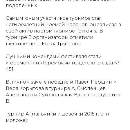
подопечных.
Самым юным участников турнира стал
четырехлетний Еремей Баранов, он записал в
свой актив на этом турнире три очка. В
турнире В организаторы отметили
шестилетнего Егора Грязнова.
Лучшими командами фестиваля стали
«Теремок-1» и «Теремок-4» из детского сада №
451.
В личном зачете победили Павел Першин и
Вера Корытова в турнире А, Смоленцев
Александр и Суховольская Варвара в турнире
В.
Турнир А (мальчики и девочки 2015 г. р. и
моложе):