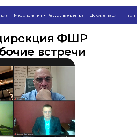
Главная
→
Новости
диа
Мероприятия
Ресурсные центры
Документация
Партн
 дирекция ФШР
бочие встречи