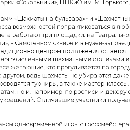
арки «Сокольники», ЦПКиО им. М. Горького
рамм «Шахматы на бульварах» и «Шахматный
асса возможностей попрактиковаться в люб
лета работают три площадки: на Театральн
и», в Самотечном сквере и в музее-запове
радиционно центром притяжения остается 
 многочисленными шахматными столиками и
се желающие, кто прогуливается по городу
с другом, ведь шахматы не убираются даже 
роводятся турниры, а также мастер-классы,
атам, но и, например, по росписи и декору
 украшений. Отличившие участники получа
ансы одновременной игры с гроссмейстерам