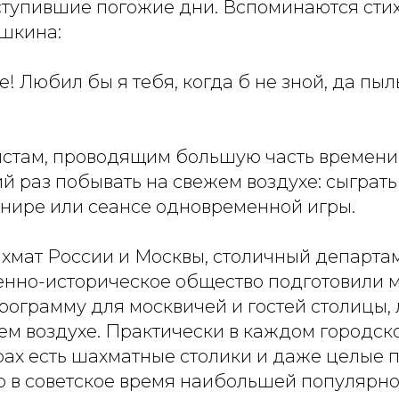
ступившие погожие дни. Вспоминаются сти
шкина:
е! Любил бы я тебя, когда б не зной, да пыл
истам, проводящим большую часть времени
 раз побывать на свежем воздухе: сыграть
рнире или сеансе одновременной игры.
мат России и Москвы, столичный департам
енно-историческое общество подготовили 
ограмму для москвичей и гостей столицы,
ем воздухе. Практически в каждом городск
рах есть шахматные столики и даже целые 
о в советское время наибольшей популярн