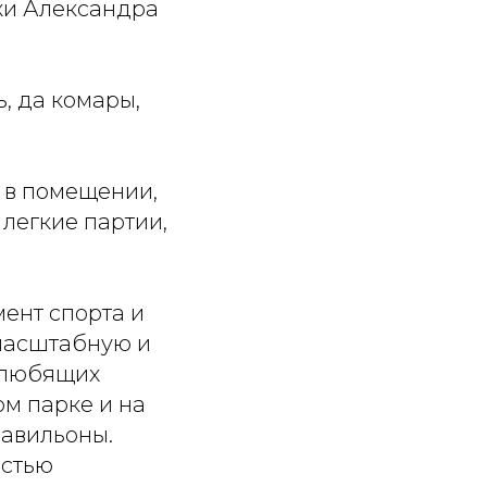
хи Александра
ь, да комары,
 в помещении,
 легкие партии,
ент спорта и
масштабную и
 любящих
ом парке и на
павильоны.
остью