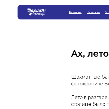
Рейтинг
Новости
Ме
Ах, лето
Шахматные бата
фотохронике Б
Лето в разгаре!
столице было 