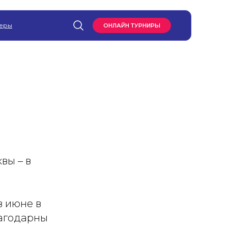
еры
ОНЛАЙН ТУРНИРЫ
вы – в
в июне в
лагодарны