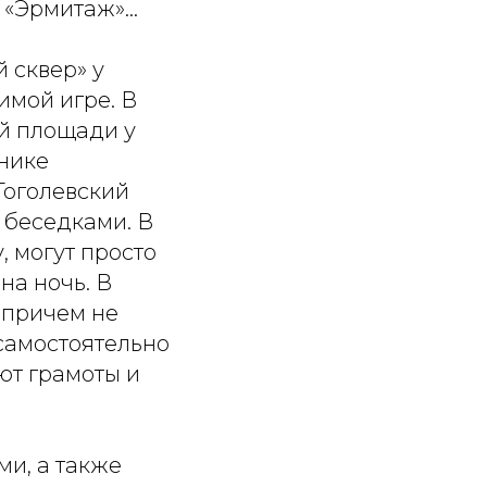
, «Эрмитаж»…
 сквер» у
имой игре. В
ой площади у
днике
Гоголевский
 беседками. В
, могут просто
на ночь. В
 причем не
 самостоятельно
ют грамоты и
и, а также