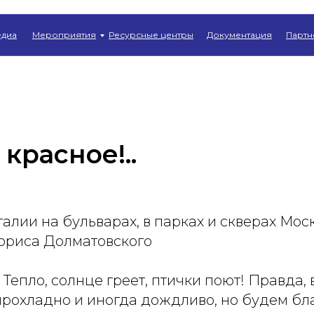
Главная
→
Новости
диа
Мероприятия
Ресурсные центры
Документация
Партн
 красное!..
лии на бульварах, в парках и скверах Моск
ориса Долматовского
 Тепло, солнце греет, птички поют! Правда, 
прохладно и иногда дождливо, но будем б