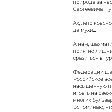
природе за на
Сергеевича Пу
Ах, лето красно
да мухи…
А нам, шахмат
приятно лишний
сразиться в ту
Федерации шах
Российское во
насыщенную пр
играть на свеж
многих бульва
Вспоминаю, чт