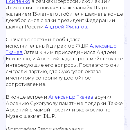
Есипенко
в рамках Всероссийской акции
Движения первых «Ёлка желаний». Шар с
желанием 13-летнего любителя шахмат в конце
декабря снял с елки президент Федерации
шахмат России
Андрей Филатов.
Сначала с гостями пообщался
исполнительный директор ФШР
Александр
Ткачев.
Затем к ним присоединился Андрей
Есипенко, и Арсений задал гроссмейстеру все
интересующие его вопросы. После этого они
сыграли партию, где Сухогузов оказал
именитому сопернику достойное
сопротивление.
В конце встречи
Александр Ткачев
вручил
Арсению Сухогузову памятные подарки. Также
Арсений с мамой посетили экскурсию по
Музею шахмат ФШР.
Фотографии Этери Кублашвили