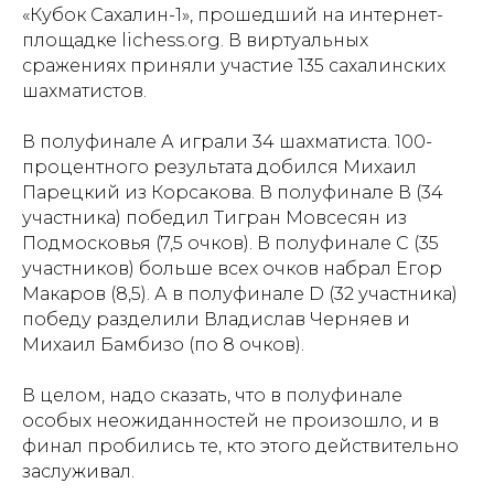
«Кубок Сахалин-1», прошедший на интернет-
площадке lichess.org. В виртуальных
сражениях приняли участие 135 сахалинских
шахматистов.
В полуфинале А играли 34 шахматиста. 100-
процентного результата добился Михаил
Парецкий из Корсакова. В полуфинале В (34
участника) победил Тигран Мовсесян из
Подмосковья (7,5 очков). В полуфинале С (35
участников) больше всех очков набрал Егор
Макаров (8,5). А в полуфинале D (32 участника)
победу разделили Владислав Черняев и
Проекты
Новости
Михаил Бамбизо (по 8 очков).
Документация
Партнеры
В целом, надо сказать, что в полуфинале
особых неожиданностей не произошло, и в
Ресурсные центры
Контакты
финал пробились те, кто этого действительно
заслуживал.