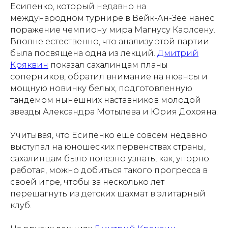
Есипенко, который недавно на
международном турнире в Вейк-Ан-Зее нанес
поражение чемпиону мира Магнусу Карлсену.
Вполне естественно, что анализу этой партии
была посвящена одна из лекций.
Дмитрий
Кряквин
показал сахалинцам планы
соперников, обратил внимание на нюансы и
мощную новинку белых, подготовленную
тандемом нынешних наставников молодой
звезды Александра Мотылева и Юрия Дохояна.
Учитывая, что Есипенко еще совсем недавно
выступал на юношеских первенствах страны,
сахалинцам было полезно узнать, как, упорно
работая, можно добиться такого прогресса в
своей игре, чтобы за несколько лет
перешагнуть из детских шахмат в элитарный
клуб.