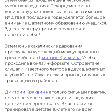
Затем сеансы прошли еще в нескольких
учебных заведениях. Рекордсменом по
количеству участников сеанса стала гимназия
№ 2, где в последние годы уделяется большое
внимание шахматному образованию учащихся.
Здесь сеансеру противостояло почти
полсотни ребят!
Затем юные сахалинские дарования
прослушали курс лекций международного
гроссмейстера
Дмитрия Кряквина.
Учеба
проходила в онлайн-формате. Островитяне
слушали известного лектора в двух шахматных
клубах Южно-Сахалинска и присоединялись к
трансляции из районов.
Дмитрий Кряквин
не только сильный практик,
но, что не менее важно, один из ведущих
детских тренеров страны. В частности, он
тренировал в детстве 18-летнего Андрея