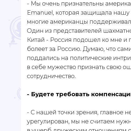
- Мы очень признательны америк
Emanuel, которая защищала нашу
многие американцы поддерживали
Один из представителей шахматн
Китай - Россия подошел ко мне и 
болеет за Россию. Думаю, что сам
поддались на политические интриг
в себе мужество признать свою о
сотрудничество.
- Будете требовать компенсац
- С нашей точки зрения, главное н
урегулирован, мы не считаем нуж
в ущерб дружеским отношениям с