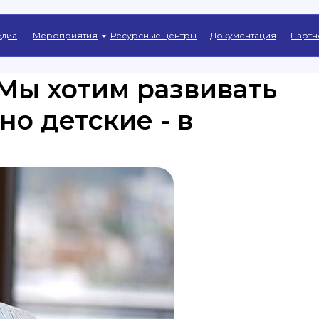
Главная
→
Новости
диа
Мероприятия
Ресурсные центры
Документация
Партн
Мы хотим развивать
но детские - в