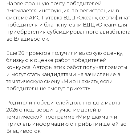
На электронную почту победителей
высылается инструкция по регистрации в
системе АИС Путевка ВДЦ «Океан», сертификат
победителя и бланк путевки ВДЦ «Океан» для
приобретения субсидированного авиабилета
во Владивосток.
Еще 26 проектов получили высокую оценку,
близкую к оценке работ победителей
конкурса. Авторы этих работ получат грамоты
и могут стать кандидатами на зачисление в
тематическую смену «Мир шахмат», если
победители не смогут приехать.
Родители победителей должны до 2 марта
2026 о подтвердить участие детей в
Проекты
Новости
тематической программе «Мир шахмат» и
прислать информацию о прибытии детей во
Документация
Партнеры
Владивосток.
Ресурсные центры
Контакты