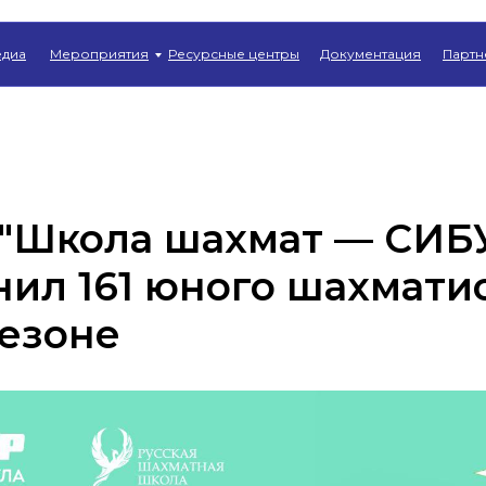
Главная
→
Новости
диа
Мероприятия
Ресурсные центры
Документация
Партн
 "Школа шахмат — СИБ
ил 161 юного шахматис
езоне