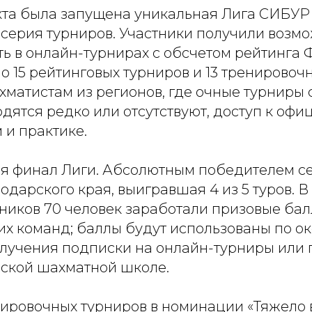
кта была запущена уникальная Лига СИБУР
серия турниров. Участники получили возм
ь в онлайн-турнирах с обсчетом рейтинга 
 15 рейтинговых турниров и 13 тренировочн
матистам из регионов, где очные турниры 
дятся редко или отсутствуют, доступ к оф
 и практике.
лся финал Лиги. Абсолютным победителем се
дарского края, выигравшая 4 из 5 туров. В
ников 70 человек заработали призовые бал
оих команд; баллы будут использованы по о
олучения подписки на онлайн-турниры или
сской шахматной школе.
нировочных турниров в номинации «Тяжело 