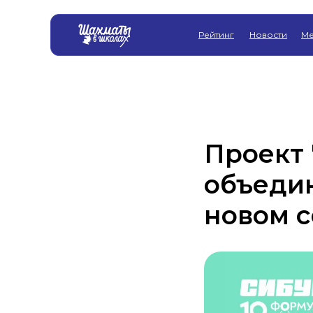
Рейтинг
Новости
Ме
Проект
объедин
новом с