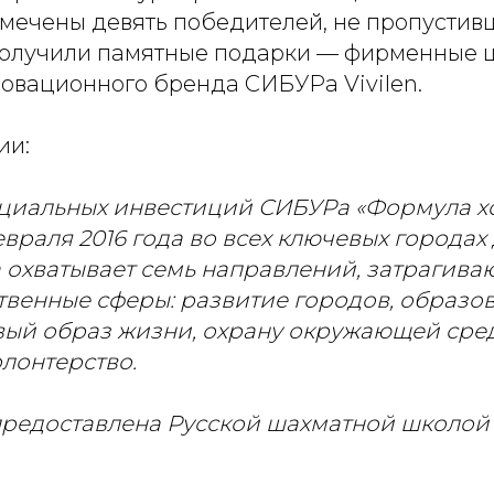
тмечены девять победителей, не пропустив
получили памятные подарки — фирменные 
овационного бренда СИБУРа Vivilen.
ии:
циальных инвестиций СИБУРа «Формула х
евраля 2016 года во всех ключевых городах
 охватывает семь направлений, затрагив
венные сферы: развитие городов, образов
вый образ жизни, охрану окружающей среды
лонтерство.
редоставлена Русской шахматной школой