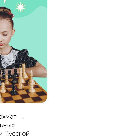
ахмат —
льных
и Русской