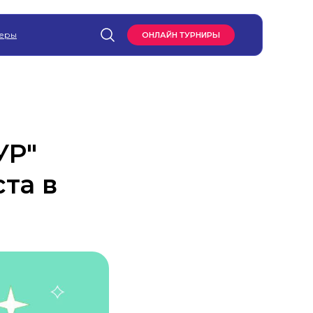
еры
ОНЛАЙН ТУРНИРЫ
УР"
та в