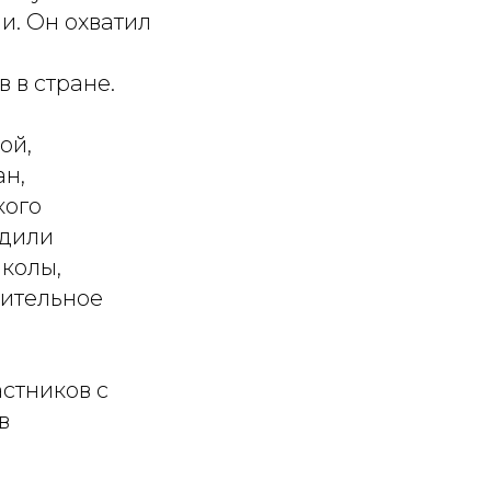
. Он охватил
 в стране.
ой,
ан,
кого
одили
колы,
чительное
стников с
в