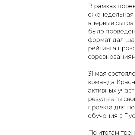
В рамках прое
еженедельная 
впервые сыграт
было проведено
формат дал шах
рейтинга прово
соревнованиям
31 мая состоя
команда Красно
активных участ
результаты св
проекта для п
обучения в Ру
По итогам тре