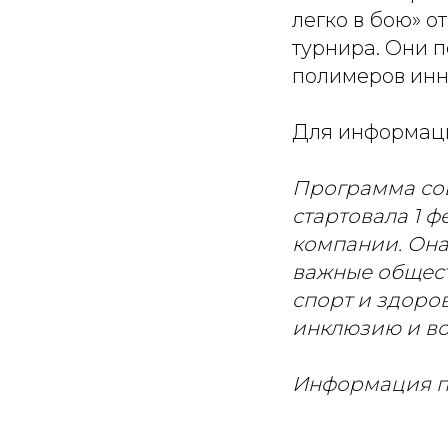
легко в бою» о
турнира. Они 
полимеров инн
Для информац
Программа со
стартовала 1 ф
компании. Она
важные общест
спорт и здоро
инклюзию и во
Информация п