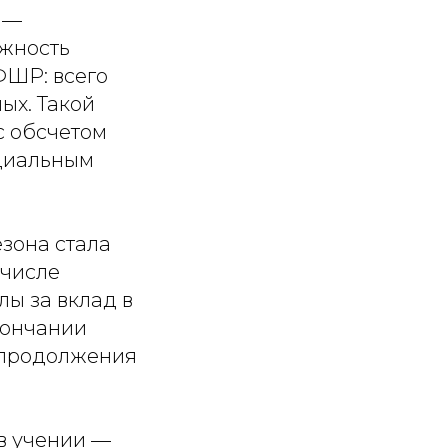
 —
ожность
ФШР: всего
ых. Такой
с обсчетом
ициальным
зона стала
 числе
лы за вклад в
кончании
 продолжения
в учении —