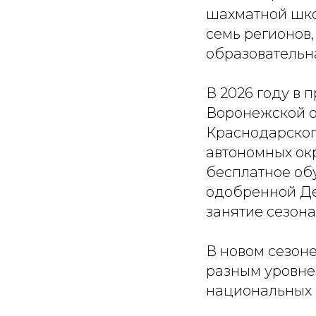
шахматной шко
семь регионов,
образовательн
В 2026 году в 
Воронежской о
Краснодарског
автономных окр
бесплатное об
одобренной Де
занятие сезона
В новом сезон
разным уровне
национальных 