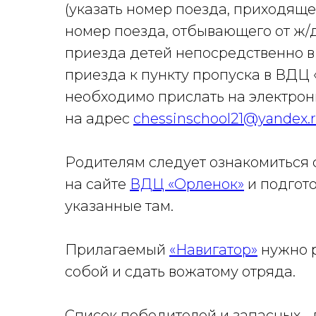
(указать номер поезда, приходяще
номер поезда, отбывающего от ж/д
приезда детей непосредственно в
приезда к пункту пропуска в ВДЦ
необходимо прислать на электро
на адрес
chessinschool21@yandex.
Родителям следует ознакомиться 
на сайте
ВДЦ «Орленок
»
и подгот
указанные там.
Прилагаемый
«Навигатор»
нужно р
собой и сдать вожатому отряда.
Список победителей и запасных -