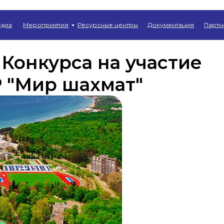
Главная
→
Новости
диа
Мероприятия
Ресурсные центры
Документация
Партн
Конкурса на участие
 "Мир шахмат"