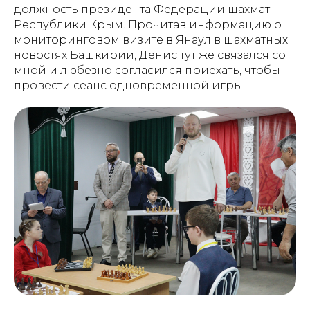
должность президента Федерации шахмат
Республики Крым. Прочитав информацию о
мониторинговом визите в Янаул в шахматных
новостях Башкирии, Денис тут же связался со
Проекты
Новости
мной и любезно согласился приехать, чтобы
провести сеанс одновременной игры.
Документация
Партнеры
Ресурсные центры
Контакты
Политика обработки персональных данных