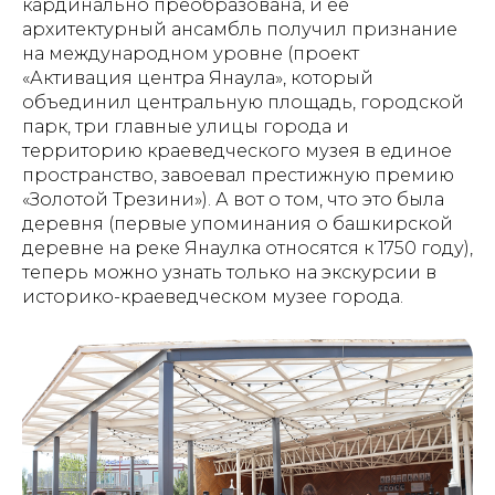
кардинально преобразована, и её
архитектурный ансамбль получил признание
на международном уровне (проект
«Активация центра Янаула», который
объединил центральную площадь, городской
парк, три главные улицы города и
территорию краеведческого музея в единое
пространство, завоевал престижную премию
«Золотой Трезини»). А вот о том, что это была
деревня (первые упоминания о башкирской
деревне на реке Янаулка относятся к 1750 году),
теперь можно узнать только на экскурсии в
историко-краеведческом музее города.